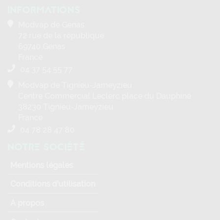
INFORMATIONS
Modvap de Genas
72 rue de la république
69740 Genas
France
04 37 54 55 77
Modvap de Tignieu-Jameyzieu
Centre Commercial Leclerc place du Dauphiné
38230 Tignieu-Jameyzieu
France
04 78 28 47 80
NOTRE SOCIÉTÉ
Mentions légales
Conditions d'utilisation
A propos