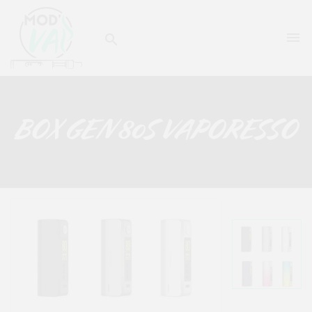


BOX GEN 80S VAPORESSO