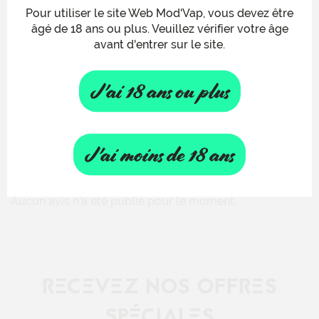
Pour utiliser le site Web Mod'Vap, vous devez être
âgé de 18 ans ou plus. Veuillez vérifier votre âge
avant d'entrer sur le site.
J'ai 18 ans ou plus
COMMENTAIRES (0)
J'ai moins de 18 ans
Aucun avis n'a été publié pour le moment.
RECEVEZ NOS OFFRES
SPÉCIALES