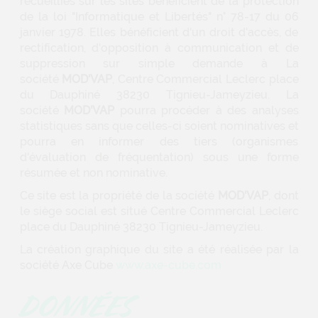
recueillies sur les sites bénéficient de la protection
de la loi "Informatique et Libertés" n° 78-17 du 06
janvier 1978. Elles bénéficient d'un droit d'accès, de
rectification, d'opposition à communication et de
suppression sur simple demande à La
société
MOD'VAP
, Centre Commercial Leclerc place
du Dauphiné 38230 Tignieu-Jameyzieu. La
société
MOD'VAP
pourra procéder à des analyses
statistiques sans que celles-ci soient nominatives et
pourra en informer des tiers (organismes
d'évaluation de fréquentation) sous une forme
résumée et non nominative.
Ce site est la propriété de la société
MOD'VAP
, dont
le siège social est situé Centre Commercial Leclerc
place du Dauphiné 38230 Tignieu-Jameyzieu.
La création graphique du site a été réalisée par la
société Axe Cube
www.axe-cube.com
DONNÉES