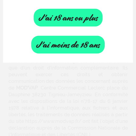
Les données personnelles concernant l'utilisateur
sont destinées à
MOD'VAP
. L'utilisateur dispose d'un
droit d'accès et de rectification des données
J'ai 18 ans ou plus
personnelles communiquées par le biais de ce
mécanisme de suivi de navigation dans les
conditions indiquées ci-dessus. Par ailleurs, les
utilisateurs sont informés que les données les
J'ai moins de 18 ans
concernant font l'objet d'un traitement et qu'ils
bénéficient d'un droit d'accès et de rectification
relativement aux données qui les concernent ainsi
que d'un droit d'information complémentaire. Ils
peuvent exercer ces droits et obtenir
communication des données les concernant auprès
de
MOD'VAP
, Centre Commercial Leclerc place du
Dauphiné 38230 Tignieu-Jameyzieu. En conformité
avec les dispositions de la loi n°78-17 du 6 janvier
1978 relative à l'informatique, aux fichiers et aux
libertés, les traitements de données réalisés à partir
du site https://www.modvap.fr/ ont fait l'objet d'une
déclaration auprès de la Commission Nationale de
l'Informatique et des Libertés (CNIL).