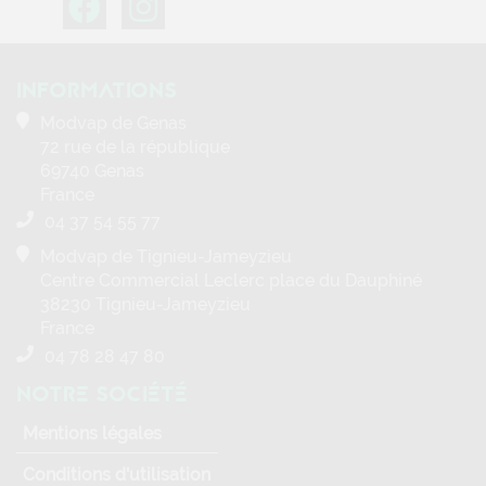
INFORMATIONS
Modvap de Genas
72 rue de la république
69740 Genas
France
04 37 54 55 77
Modvap de Tignieu-Jameyzieu
Centre Commercial Leclerc place du Dauphiné
38230 Tignieu-Jameyzieu
France
04 78 28 47 80
NOTRE SOCIÉTÉ
Mentions légales
Conditions d'utilisation