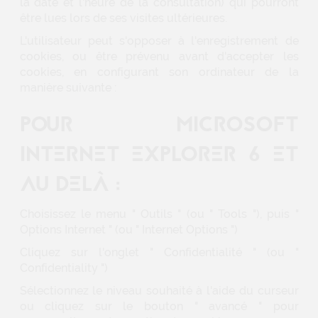
la date et l'heure de la consultation) qui pourront
être lues lors de ses visites ultérieures.
L'utilisateur peut s'opposer à l'enregistrement de
cookies, ou être prévenu avant d'accepter les
cookies, en configurant son ordinateur de la
manière suivante :
POUR MICROSOFT
INTERNET EXPLORER 6 ET
AU DELÀ :
Choisissez le menu " Outils " (ou " Tools "), puis "
Options Internet " (ou " Internet Options ")
Cliquez sur l'onglet " Confidentialité " (ou "
Confidentiality ")
Sélectionnez le niveau souhaité à l'aide du curseur
ou cliquez sur le bouton " avancé " pour