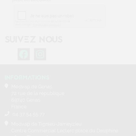
69740 Genas
France
04 37 54 55 77
Modvap de Tignieu-Jameyzieu
Centre Commercial Leclerc place du Dauphiné
38230 Tignieu-Jameyzieu
France
04 78 28 47 80
NOTRE SOCIÉTÉ
Mentions légales
Conditions d'utilisation
A propos
Contactez-nous
Plan du site