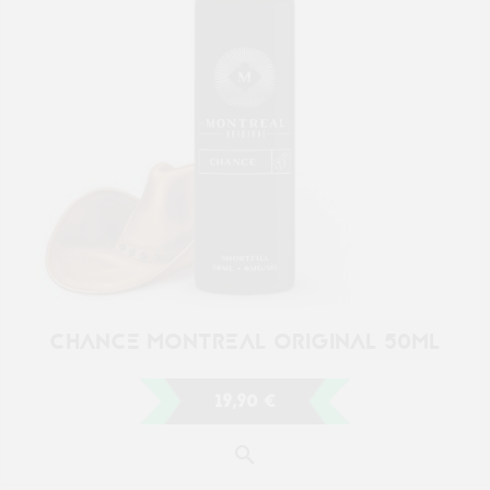
19,90 €

Affichage 1-10 de 10 article(s)

Retour en haut
RECEVEZ NOS OFFRES
SPÉCIALES
Vous pouvez vous désinscrire à tout moment. Vous trouverez pour