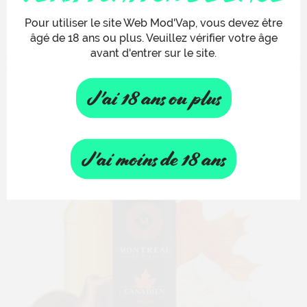
Pour utiliser le site Web Mod'Vap, vous devez être
âgé de 18 ans ou plus. Veuillez vérifier votre âge
avant d'entrer sur le site.
J'ai 18 ans ou plus
J'ai moins de 18 ans
LE CANADIEN EDITION...
19,90 €
