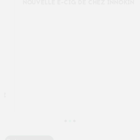
NOUVELLE E-CIG DE CHEZ INNOKIN !
Précédent

Pertinence
FILTRER
Affichage 1-10 de 10 article(s)