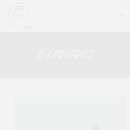


E-LIQUIDES
DERNIERS ARTICLES DU BLOG