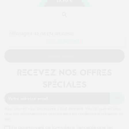
19,90 €

Affichage 1-12 de 174 article(s)

2
3
…
15
Suivant
1

Retour en haut
RECEVEZ NOS OFFRES
SPÉCIALES
Vous pouvez vous désinscrire à tout moment. Vous trouverez pour
cela nos informations de contact dans les conditions d'utilisation du
site.
En poursuivant ce formulaire, j'accepte que les