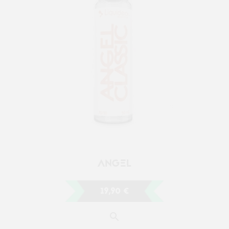
ANGEL
19,90 €
