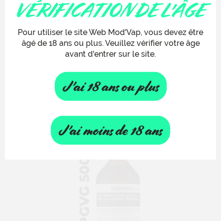
VÉRIFICATION DE L'ÂGE
BASE 1L 50/50
Pour utiliser le site Web Mod'Vap, vous devez être
15,50 €
âgé de 18 ans ou plus. Veuillez vérifier votre âge
avant d'entrer sur le site.

J'ai 18 ans ou plus
J'ai moins de 18 ans