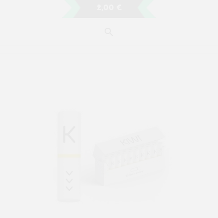
FILTRE KIWI VAPOR (X20)
6,90 €
