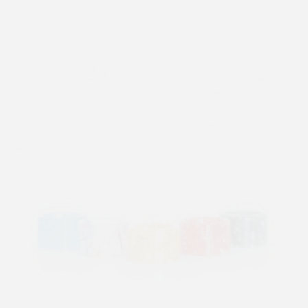
DRIP TIP TFV16...
6,50 €
