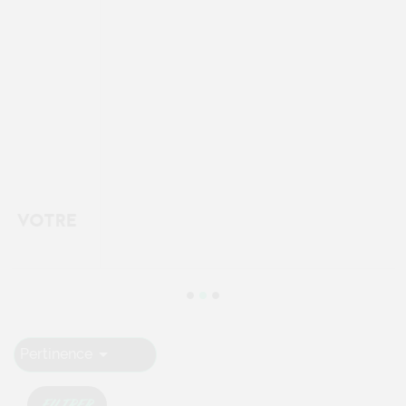

Pertinence
FILTRER
Affichage 13-23 de 23 article(s)