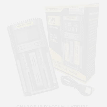
CHARGEUR D'ACCUMULATEURS...
29,90 €

Affichage 13-23 de 23 article(s)

1
Précédent
2

Retour en haut