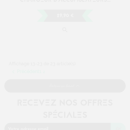
RECEVEZ NOS OFFRES
SPÉCIALES
Vous pouvez vous désinscrire à tout moment. Vous trouverez pour
cela nos informations de contact dans les conditions d'utilisation du
site.
En poursuivant ce formulaire, j'accepte que les
informations saisies soient exploitées dans le cadre
de la demande et de la relation commerciale qui
peut en découler.
SUIVEZ NOUS