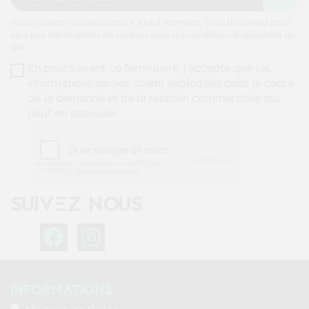
INFORMATIONS
Modvap de Genas
72 rue de la république
69740 Genas
France
04 37 54 55 77
Modvap de Tignieu-Jameyzieu
Centre Commercial Leclerc place du Dauphiné
38230 Tignieu-Jameyzieu
France
04 78 28 47 80
NOTRE SOCIÉTÉ
Mentions légales