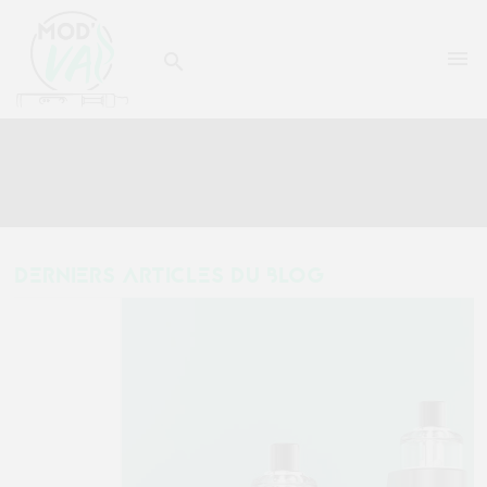


DERNIERS ARTICLES DU BLOG