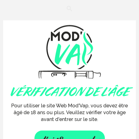
DRIP TIP 510
2,00 €
VÉRIFICATION DE L'ÂGE

Pour utiliser le site Web Mod'Vap, vous devez être
âgé de 18 ans ou plus. Veuillez vérifier votre âge
avant d'entrer sur le site.